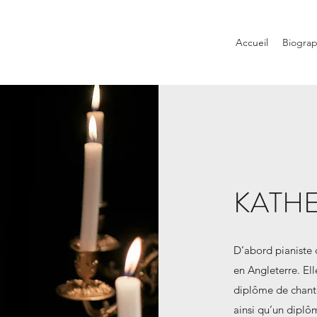
Accueil
Biograp
KATHE
D’abord pianiste 
en Angleterre. El
diplôme de chante
ainsi qu’un diplô