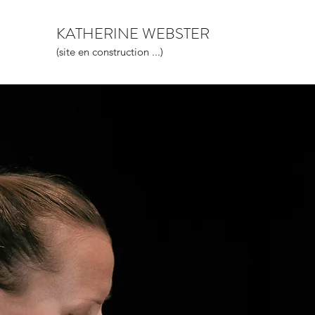
KATHERINE WEBSTER
(site en construction ...)