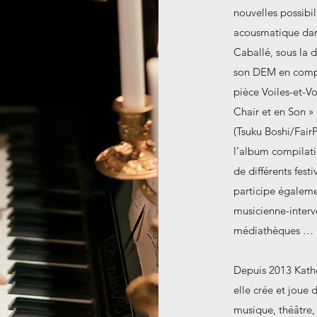
nouvelles possibil
acousmatique dan
Caballé, sous la 
son DEM en compos
pièce Voiles-et-Vo
Chair et en Son » 
(Tsuku Boshi/FairP
l’album compilati
de différents fes
participe égaleme
musicienne-interv
médiathèques …
Depuis 2013 Kathe
elle crée et joue 
musique, théâtre,