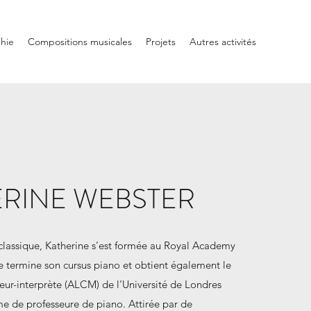
hie
Compositions musicales
Projets
Autres activités
RINE WEBSTER
classique, Katherine s’est formée au Royal Academy
le termine son cursus piano et obtient également le
ur-interprète (ALCM) de l’Université de Londres
me de professeure de piano. Attirée par de