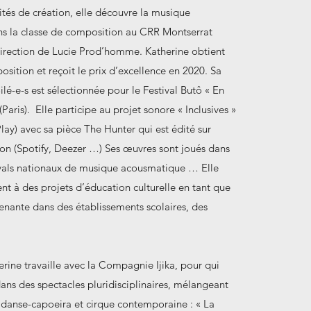
ités de création, elle découvre la musique
s la classe de composition au CRR Montserrat
direction de Lucie Prod’homme. Katherine obtient
ition et reçoit le prix d’excellence en 2020. Sa
ilé-e-s est sélectionnée pour le Festival Butô « En
(Paris). Elle participe au projet sonore « Inclusives »
lay) avec sa pièce The Hunter qui est édité sur
on (Spotify, Deezer …) Ses œuvres sont joués dans
tivals nationaux de musique acousmatique … Elle
nt à des projets d’éducation culturelle en tant que
enante dans des établissements scolaires, des
rine travaille avec la Compagnie Ijika, pour qui
dans des spectacles pluridisciplinaires, mélangeant
 danse-capoeira et cirque contemporaine : « La