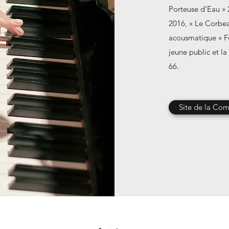
Porteuse d’Eau » 
2016, « Le Corbea
acousmatique « Fe
jeune public et l
66.
Site de la Com